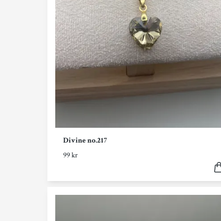
Divine no.217
99 kr