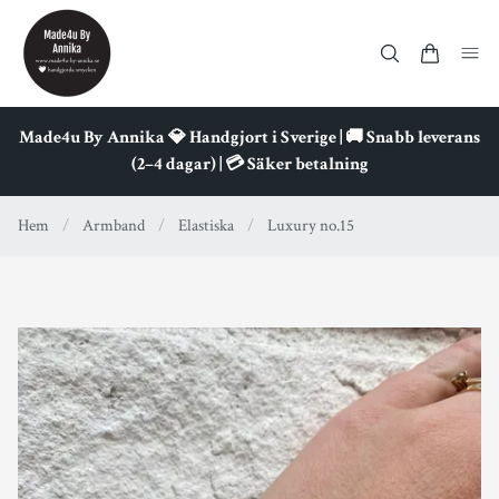
Made4u By Annika 💎 Handgjort i Sverige | 🚚 Snabb leverans
(2–4 dagar) | 💳 Säker betalning
Hem
/
Armband
/
Elastiska
/
Luxury no.15