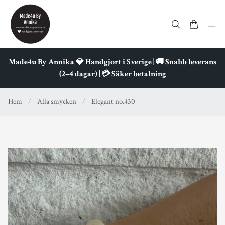
Made4u By Annika 💎 Handgjort i Sverige | 🚚 Snabb leverans
(2–4 dagar) | 💳 Säker betalning
Hem
/
Alla smycken
/
Elegant no.430