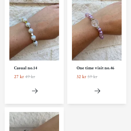
Casual no.14
One time visit no.46
27 kr
49 kr
32 kr
59 kr