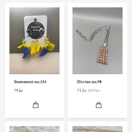
Statement no.324
Divine no.98
71 kr
129 kr
79 kr