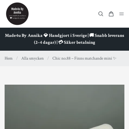
Made4u By Annika 💎 Handgjort i Sverige | 🚚 Snabb leverans
(2–4 dagar) | 💳 Säker betalning
Hem
/
Alla smycken
/
Chic no.88 – Finns matchande mini ✨