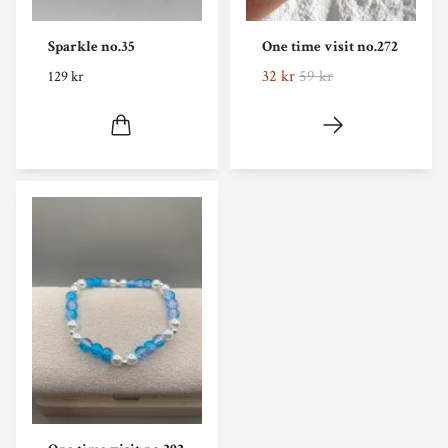
Sparkle no.35
One time visit no.272
32 kr
59 kr
129 kr