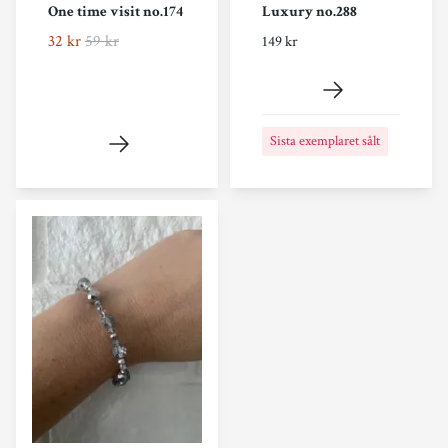
One time visit no.174
Luxury no.288
32 kr
59 kr
149 kr
Sista exemplaret sålt