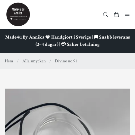
Made4u By Annika 💎 Handgjort i Sverige | 🚚 Snabb leverans
(2–4 dagar) | 💳 Säker betalning
Hem
/
Alla smycken
/
Divine no.91