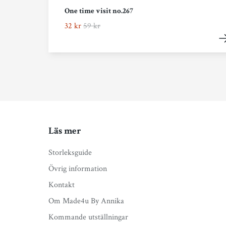
One time visit no.267
32 kr
59 kr
Läs mer
Storleksguide
Övrig information
Kontakt
Om Made4u By Annika
Kommande utställningar