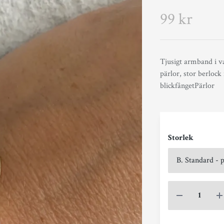
99 kr
Tjusigt armband i v
pärlor, stor berlock 
blickfångetPärlor
Storlek