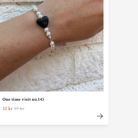
One time visit no.143
32 kr
59 kr