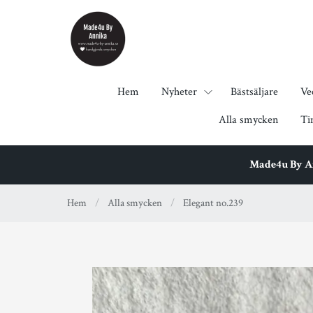
Hem
Nyheter
Bästsäljare
Ve
Alla smycken
Ti
Made4u By Ann
Hem
/
Alla smycken
/
Elegant no.239