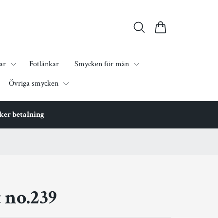
ar
Fotlänkar
Smycken för män
Övriga smycken
äker betalning
 no.239