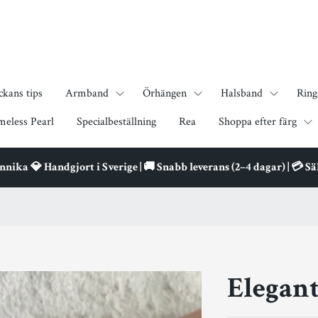
ckans tips
Armband
Örhängen
Halsband
Ring
meless Pearl
Specialbeställning
Rea
Shoppa efter färg
ika 💎 Handgjort i Sverige | 🚚 Snabb leverans (2–4 dagar) | 💳 S
Elegant