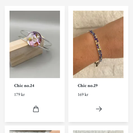
Chic no.24
Chic no.29
179 kr
169 kr