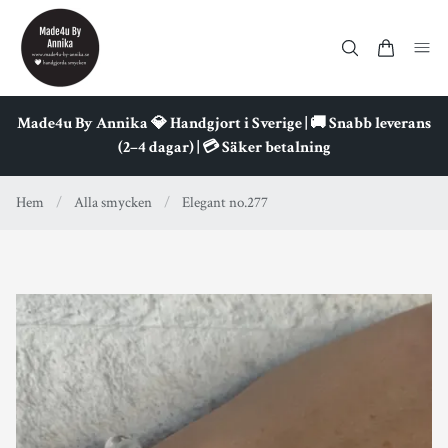
Made4u By Annika 💎 Handgjort i Sverige | 🚚 Snabb leverans
(2–4 dagar) | 💳 Säker betalning
Hem
/
Alla smycken
/
Elegant no.277