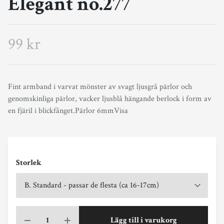
Elegant no.277
99 kr
Fint armband i varvat mönster av svagt ljusgrå pärlor och
genomskinliga pärlor, vacker ljusblå hängande berlock i form av
en fjäril i blickfånget.Pärlor 6mmVisa
Storlek
Lägg till i varukorg