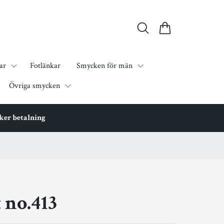
ar
Fotlänkar
Smycken för män
Övriga smycken
äker betalning
 no.413