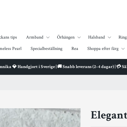
ckans tips
Armband
Örhängen
Halsband
Ring
meless Pearl
Specialbeställning
Rea
Shoppa efter färg
ika 💎 Handgjort i Sverige | 🚚 Snabb leverans (2–4 dagar) | 💳 S
Elegant