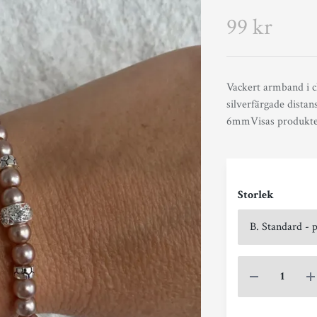
99 kr
Vackert armband i 
silverfärgade distan
6mmVisas produkten 
Storlek