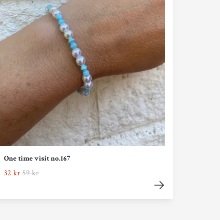
One time visit no.167
32 kr
59 kr