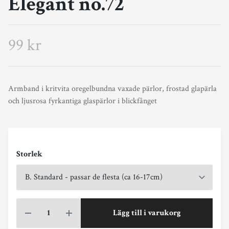
Elegant no.72
99 kr
Armband i kritvita oregelbundna vaxade pärlor, frostad glapärla
och ljusrosa fyrkantiga glaspärlor i blickfånget
Storlek
Lägg till i varukorg