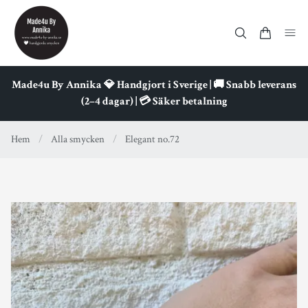
Made4u By Annika 💎 Handgjort i Sverige | 🚚 Snabb leverans
(2–4 dagar) | 💳 Säker betalning
Hem
/
Alla smycken
/
Elegant no.72