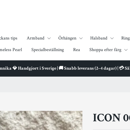
ckans tips
Armband
Örhängen
Halsband
Ring
meless Pearl
Specialbeställning
Rea
Shoppa efter färg
ika 💎 Handgjort i Sverige | 🚚 Snabb leverans (2–4 dagar) | 💳 S
ICON 0