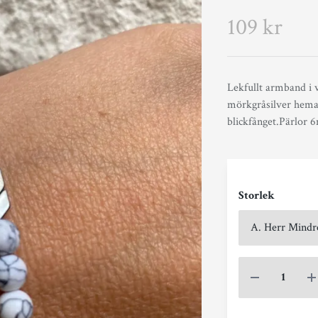
109 kr
Lekfullt armband i 
mörkgråsilver hemati
blickfånget.Pärlor
Storlek