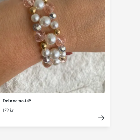
Deluxe no.149
179 kr