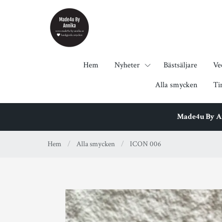
Hem
Nyheter
Bästsäljare
Ve
Alla smycken
Ti
Made4u By Ann
Hem
/
Alla smycken
/
ICON 006