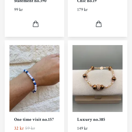
Statement no.390
Chic no.19
99 kr
179 kr
One time visit no.157
Luxury no.385
32 kr
59 kr
149 kr