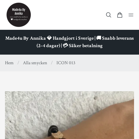
Made4u By Annika 💎 Handgjort i Sverige | 🚚 Snabb leverans
(2–4 dagar) | 💳 Säker betalning
Hem
/
Alla smycken
/
ICON 013