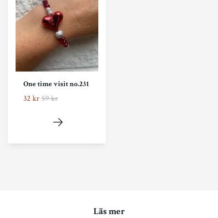
One time visit no.231
32 kr
59 kr
Läs mer