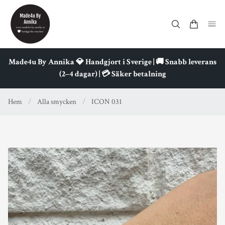
Made4u By Annika 💎 Handgjort i Sverige | 🚚 Snabb leverans
(2–4 dagar) | 💳 Säker betalning
Hem
/
Alla smycken
/
ICON 031