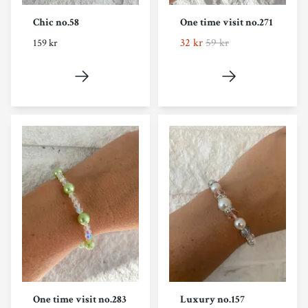
Chic no.58
One time visit no.271
32 kr
59 kr
159 kr
One time visit no.283
Luxury no.157