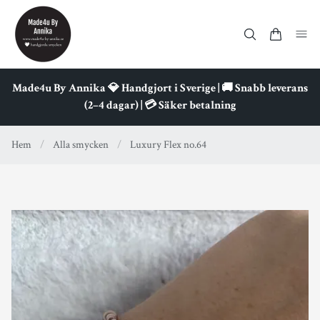
Made4u By Annika 💎 Handgjort i Sverige | 🚚 Snabb leverans
(2–4 dagar) | 💳 Säker betalning
Hem
/
Alla smycken
/
Luxury Flex no.64