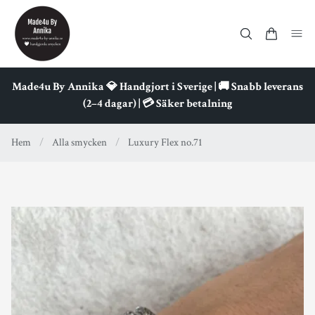
Made4u By Annika 💎 Handgjort i Sverige | 🚚 Snabb leverans
(2–4 dagar) | 💳 Säker betalning
Hem
/
Alla smycken
/
Luxury Flex no.71