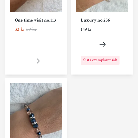
One time visit no.113
Luxury no.256
32 kr
59 kr
149 kr
Sista exemplaret sålt