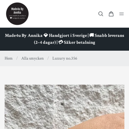
Made4u By Annika 💎 Handgjort i Sverige | 🚚 Snabb leverans
(2–4 dagar) | 💳 Säker betalning
Hem
/
Alla smycken
/
Luxury no.356