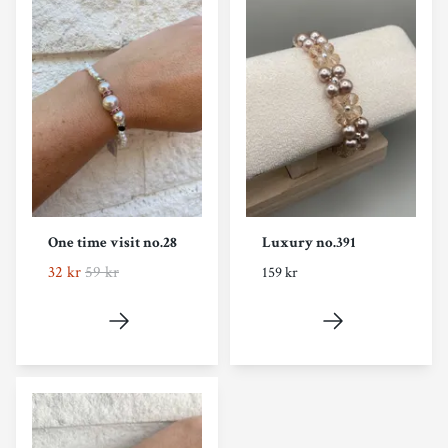
One time visit no.28
Luxury no.391
32 kr
59 kr
159 kr