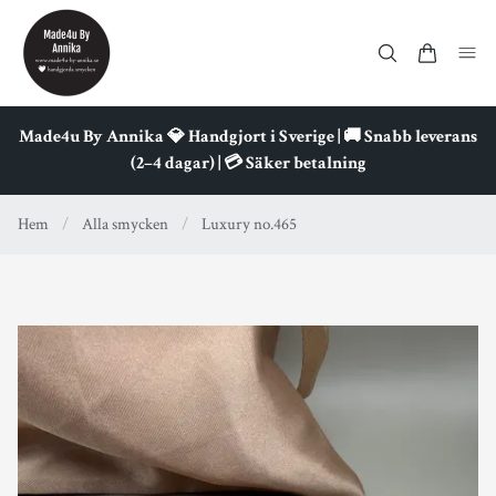
Made4u By Annika 💎 Handgjort i Sverige | 🚚 Snabb leverans
(2–4 dagar) | 💳 Säker betalning
Hem
/
Alla smycken
/
Luxury no.465