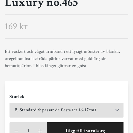
Luxury no.465
169 kr
Ett vackert och vågat armband i ett lyxigt mönster av blanka,
oregelbundna lackröda pärlor varvat med guldfärgade
hematitpärlor. I blickfånget glittrar en gnist
Storlek
Lägg till i varukorg