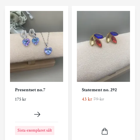
Presentset no.7
Statement no. 292
43 kr
79 kr
175 kr
Sista exemplaret sålt