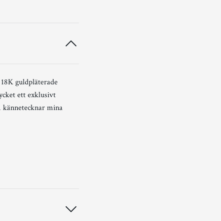
 18K guldpläterade
cket ett exklusivt
om kännetecknar mina