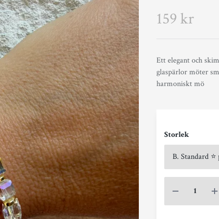
159 kr
Ett elegant och ski
glaspärlor möter små
harmoniskt mö
Storlek