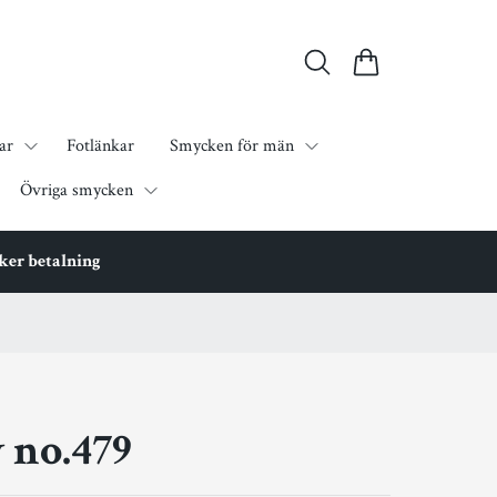
ar
Fotlänkar
Smycken för män
Övriga smycken
äker betalning
 no.479