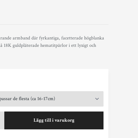
mrande armband där fyrkantiga, facetterade högblanka
 18K guldpläterade hematitpärlor i ett lyxigt och
Lägg till i varukorg