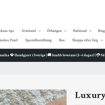
ckans tips
Armband
Örhängen
Halsband
Ring
meless Pearl
Specialbeställning
Rea
Shoppa efter färg
ika 💎 Handgjort i Sverige | 🚚 Snabb leverans (2–4 dagar) | 💳 S
Luxury