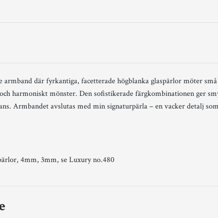
de armband
där fyrkantiga, facetterade högblanka glaspärlor möter små
gt och harmoniskt mönster. Den sofistikerade färgkombinationen ger smy
egans. Armbandet avslutas med min signaturpärla – en vacker detalj s
pärlor, 4mm, 3mm, se Luxury no.480
e