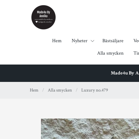
Hem
Nyheter
Bästsäljare
Ve
Alla smycken
Ti
Made4u By Ann
Hem
/
Alla smycken
/
Luxury no.479