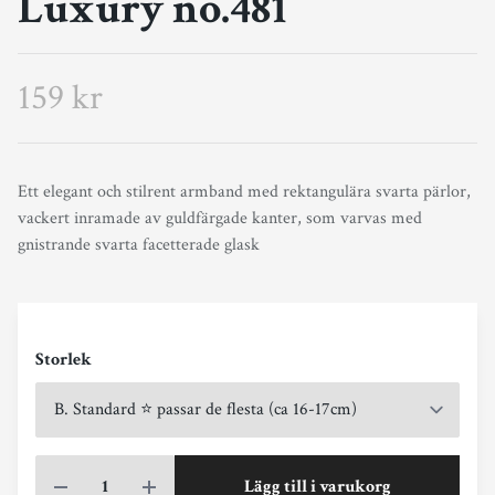
Luxury no.481
159 kr
Ett elegant och stilrent armband med rektangulära svarta pärlor,
vackert inramade av guldfärgade kanter, som varvas med
gnistrande svarta facetterade glask
Storlek
Lägg till i varukorg