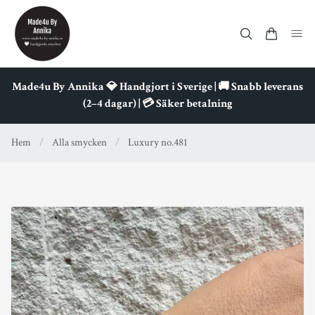
Made4u By Annika 💎 Handgjort i Sverige | 🚚 Snabb leverans
(2–4 dagar) | 💳 Säker betalning
Hem
/
Alla smycken
/
Luxury no.481