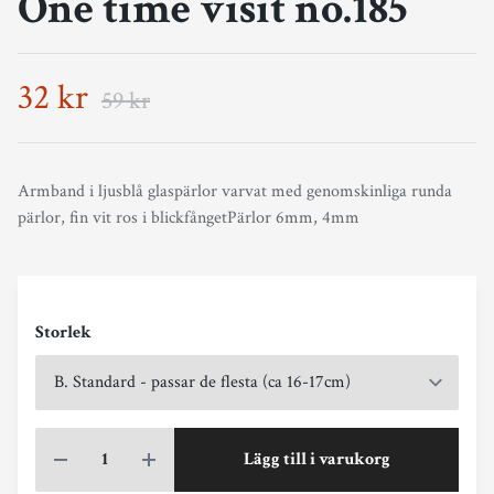
One time visit no.185
32 kr
59 kr
Armband i ljusblå glaspärlor varvat med genomskinliga runda
pärlor, fin vit ros i blickfångetPärlor 6mm, 4mm
Storlek
Lägg till i varukorg