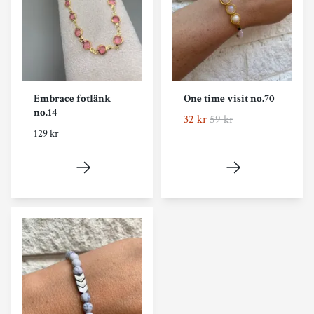
Embrace fotlänk
One time visit no.70
no.14
32 kr
59 kr
129 kr