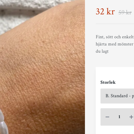
32 kr
59 kr
Fint, sött och enkel
hjärta med mönster i
du lagt
Storlek