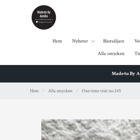
Hem
Nyheter
Bästsäljare
Ve
Alla smycken
Ti
Made4u By Ann
Hem
/
Alla smycken
/
One time visit no.245