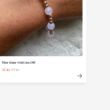
One time visit no.140
32 kr
59 kr