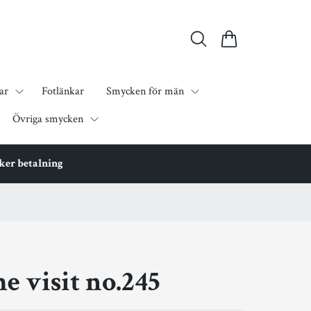
ar
Fotlänkar
Smycken för män
Övriga smycken
äker betalning
e visit no.245