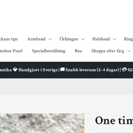
ckans tips
Armband
Örhängen
Halsband
Ring
meless Pearl
Specialbeställning
Rea
Shoppa efter färg
ika 💎 Handgjort i Sverige | 🚚 Snabb leverans (2–4 dagar) | 💳 S
One tim