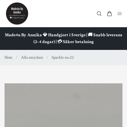
Made4u By Annika 💎 Handgjort i Sverige | 🚚 Snabb leverans
(2–4 dagar) | 💳 Säker betalning
Hem
/
Alla smycken
/
Sparkle no.22