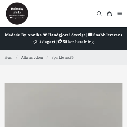
Made4u By Annika 💎 Handgjort i Sverige | 🚚 Snabb leverans
(2–4 dagar) | 💳 Säker betalning
Hem
/
Alla smycken
/
Sparkle no.85