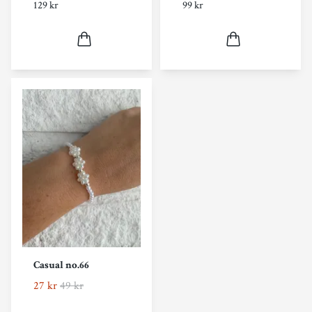
129 kr
99 kr
Casual no.66
27 kr
49 kr