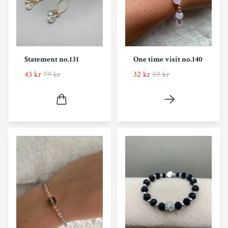
Statement no.131
One time visit no.140
43 kr
79 kr
32 kr
59 kr