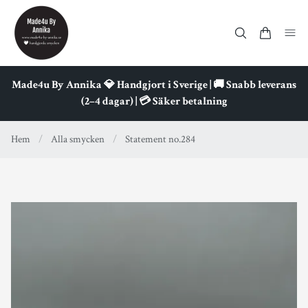
Made4u By Annika 💎 Handgjort i Sverige | 🚚 Snabb leverans
(2–4 dagar) | 💳 Säker betalning
Hem
/
Alla smycken
/
Statement no.284