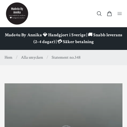
Made4u By Annika 💎 Handgjort i Sverige | 🚚 Snabb leverans
(2–4 dagar) | 💳 Säker betalning
Hem
/
Alla smycken
/
Statement no.348