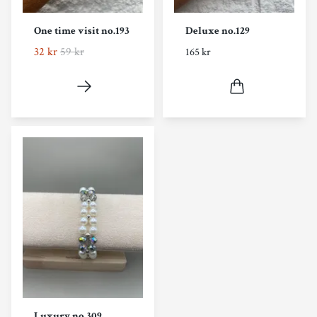
One time visit no.193
Deluxe no.129
32 kr
59 kr
165 kr
Luxury no.309