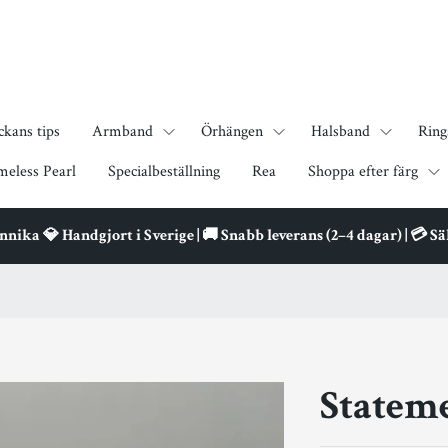
ckans tips
Armband
Örhängen
Halsband
Ring
meless Pearl
Specialbeställning
Rea
Shoppa efter färg
ika 💎 Handgjort i Sverige | 🚚 Snabb leverans (2–4 dagar) | 💳 S
Stateme