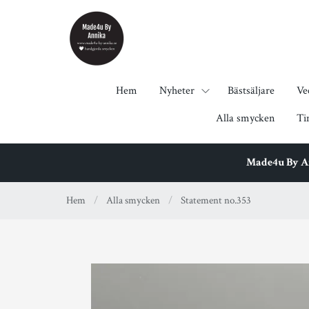
Hem
Nyheter
Bästsäljare
Ve
Alla smycken
Ti
Made4u By Ann
Hem
/
Alla smycken
/
Statement no.353