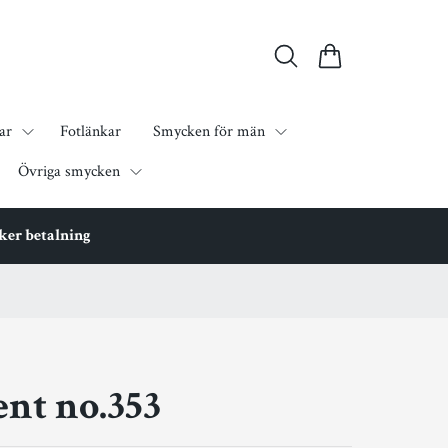
ar
Fotlänkar
Smycken för män
Övriga smycken
äker betalning
nt no.353