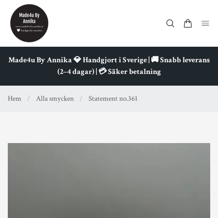
Made4u By Annika 💎 Handgjort i Sverige | 🚚 Snabb leverans
(2–4 dagar) | 💳 Säker betalning
Hem
/
Alla smycken
/
Statement no.361