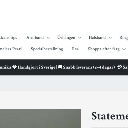
ckans tips
Armband
Örhängen
Halsband
Ring
meless Pearl
Specialbeställning
Rea
Shoppa efter färg
ika 💎 Handgjort i Sverige | 🚚 Snabb leverans (2–4 dagar) | 💳 S
Stateme