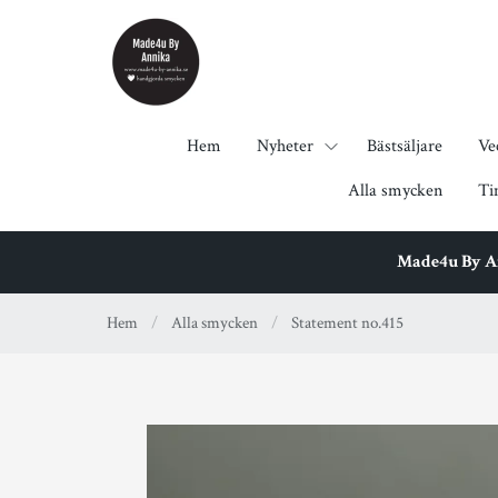
Hem
Nyheter
Bästsäljare
Ve
Alla smycken
Ti
Made4u By Ann
Hem
/
Alla smycken
/
Statement no.415