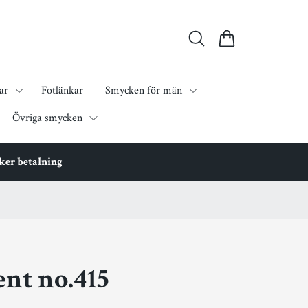
ar
Fotlänkar
Smycken för män
Övriga smycken
äker betalning
nt no.415