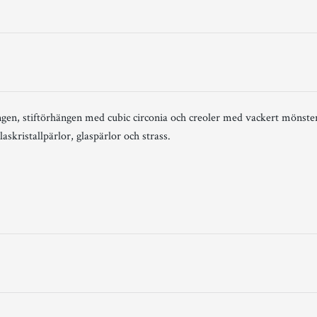
ängen, stiftörhängen med cubic circonia och creoler med vackert mönste
askristallpärlor, glaspärlor och strass.