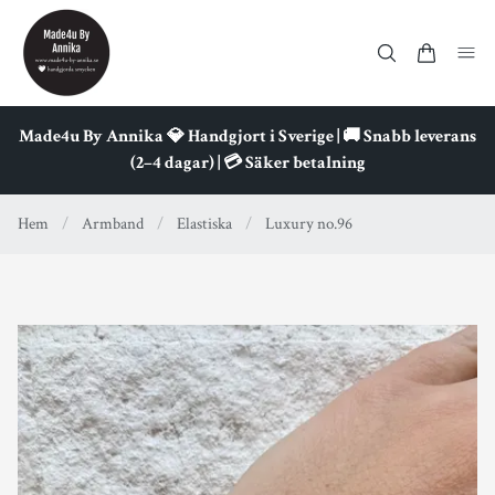
Made4u By Annika 💎 Handgjort i Sverige | 🚚 Snabb leverans
(2–4 dagar) | 💳 Säker betalning
Hem
/
Armband
/
Elastiska
/
Luxury no.96