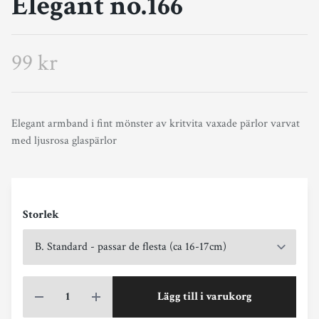
Elegant no.166
99 kr
Elegant armband i fint mönster av kritvita vaxade pärlor varvat
med ljusrosa glaspärlor
Storlek
Lägg till i varukorg