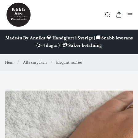
Made4u By Annika 💎 Handgjort i Sverige | 🚚 Snabb leverans
(2–4 dagar) | 💳 Säker betalning
Hem
/
Alla smycken
/
Elegant no.166