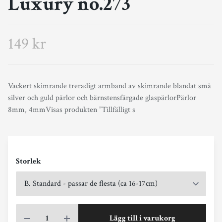
Luxury no.273
149 kr
Vackert skimrande treradigt armband av skimrande blandat små
silver och guld pärlor och bärnstensfärgade glaspärlorPärlor
8mm, 4mmVisas produkten ”Tillfälligt s
Storlek
Lägg till i varukorg