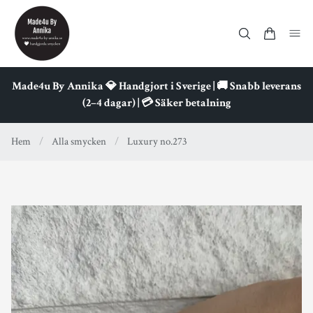
Made4u By Annika 💎 Handgjort i Sverige | 🚚 Snabb leverans
(2–4 dagar) | 💳 Säker betalning
Hem
/
Alla smycken
/
Luxury no.273