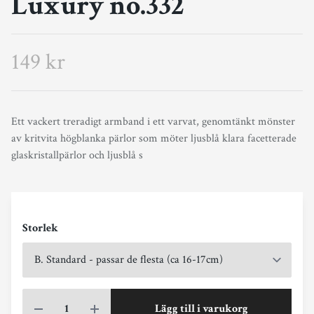
Luxury no.332
149 kr
Ett vackert treradigt armband i ett varvat, genomtänkt mönster
av kritvita högblanka pärlor som möter ljusblå klara facetterade
glaskristallpärlor och ljusblå s
Storlek
Lägg till i varukorg