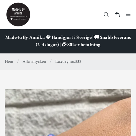
Made4u By Annika 💎 Handgjort i Sverige | 🚚 Snabb leverans
(2–4 dagar) | 💳 Säker betalning
Hem
/
Alla smycken
/
Luxury no.332