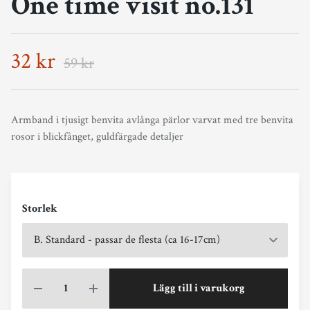
One time visit no.131
32 kr
59 kr
Armband i tjusigt benvita avlånga pärlor varvat med tre benvita
rosor i blickfånget, guldfärgade detaljer
Storlek
Lägg till i varukorg