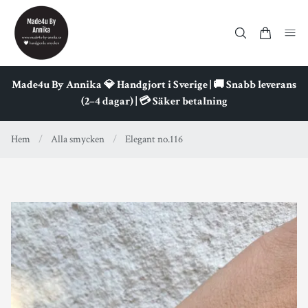
Made4u By Annika 💎 Handgjort i Sverige | 🚚 Snabb leverans
(2–4 dagar) | 💳 Säker betalning
Hem
/
Alla smycken
/
Elegant no.116