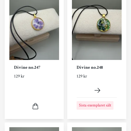
Divine no.247
Divine no.248
129 kr
129 kr
Sista exemplaret sålt