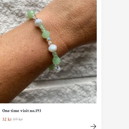
One time visit no.193
32 kr
59 kr