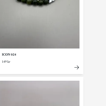
ICON 024
149 kr