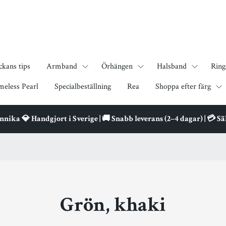
ckans tips
Armband
Örhängen
Halsband
Ring
meless Pearl
Specialbeställning
Rea
Shoppa efter färg
ika 💎 Handgjort i Sverige | 🚚 Snabb leverans (2–4 dagar) | 💳 S
Grön, khaki