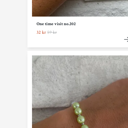
One time visit no.202
32 kr
59 kr