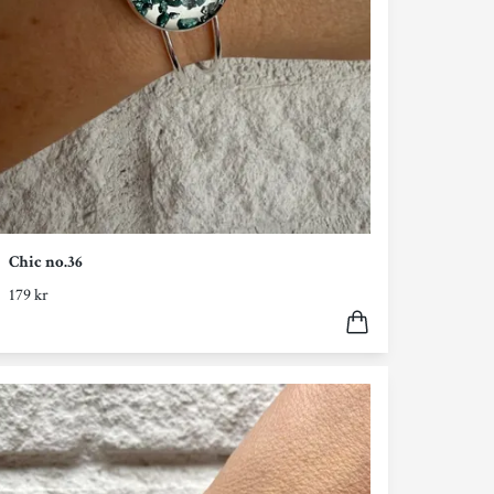
Chic no.36
179 kr