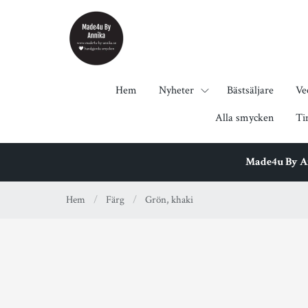
Hem
Nyheter
Bästsäljare
Ve
Alla smycken
Ti
Made4u By Ann
Hem
/
Färg
/
Grön, khaki