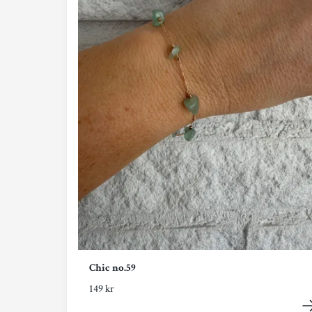
Chic no.59
149 kr