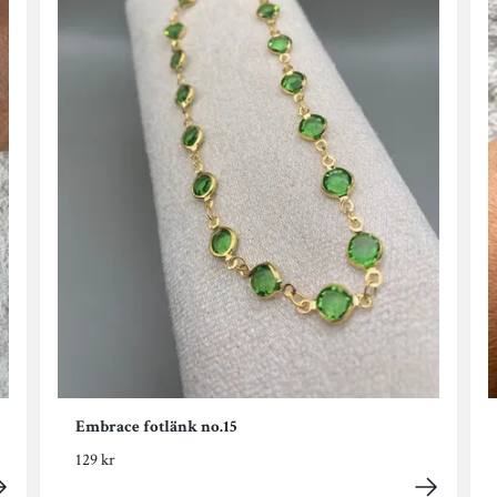
Embrace fotlänk no.15
129 kr