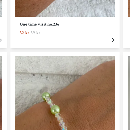
One time visit no.236
32 kr
59 kr