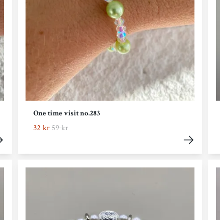
One time visit no.283
32 kr
59 kr