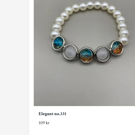
Elegant no.331
109 kr