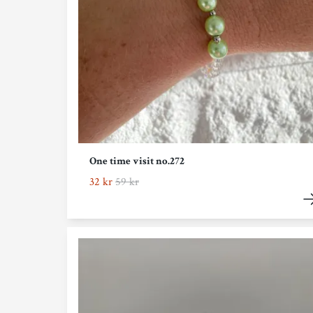
One time visit no.272
32 kr
59 kr