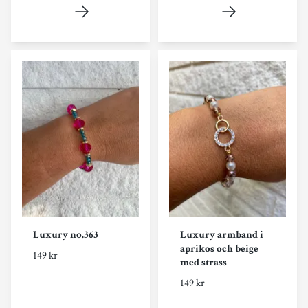
Luxury no.363
Luxury armband i
aprikos och beige
149 kr
med strass
149 kr