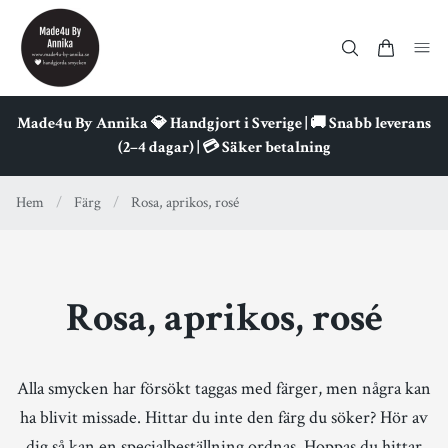
Made4u By Annika 💎 Handgjort i Sverige | 🚚 Snabb leverans
(2–4 dagar) | 💳 Säker betalning
Hem
/
Färg
/
Rosa, aprikos, rosé
Rosa, aprikos, rosé
Alla smycken har försökt taggas med färger, men några kan
ha blivit missade. Hittar du inte den färg du söker? Hör av
dig så kan en specialbeställning ordnas. Hoppas du hittar