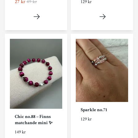
27 kr
49 kr
129 kr
Sparkle no.71
Chic no.88 – Finns
129 kr
matchande mini ✨
149 kr