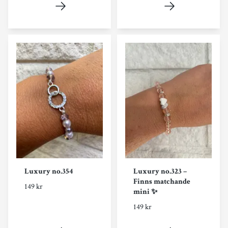
Luxury no.354
Luxury no.323 –
Finns matchande
149 kr
mini ✨
149 kr