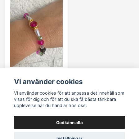
Luxury no.289
Vi använder cookies
149 kr
Vi använder cookies för att anpassa det innehåll som
visas för dig och för att du ska få bästa tänkbara
upplevelse när du handlar hos oss.
Godkänn alla
Nästa sida
Inställningar