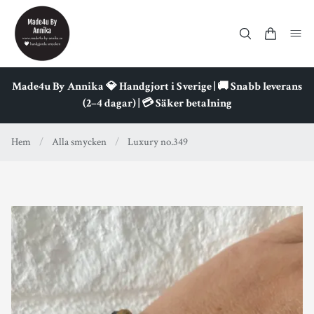
Made4u By Annika 💎 Handgjort i Sverige | 🚚 Snabb leverans
(2–4 dagar) | 💳 Säker betalning
Hem
/
Alla smycken
/
Luxury no.349