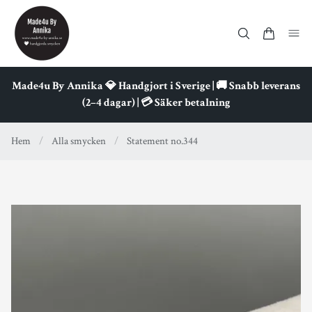
Made4u By Annika 💎 Handgjort i Sverige | 🚚 Snabb leverans
(2–4 dagar) | 💳 Säker betalning
Hem
/
Alla smycken
/
Statement no.344