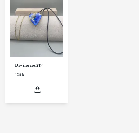
Divine no.219
125 kr