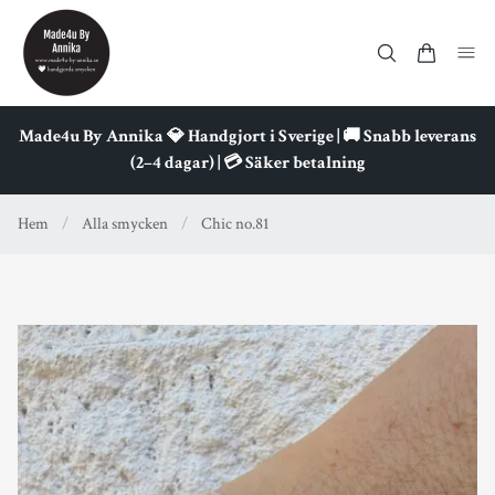
Made4u By Annika 💎 Handgjort i Sverige | 🚚 Snabb leverans
(2–4 dagar) | 💳 Säker betalning
Hem
/
Alla smycken
/
Chic no.81